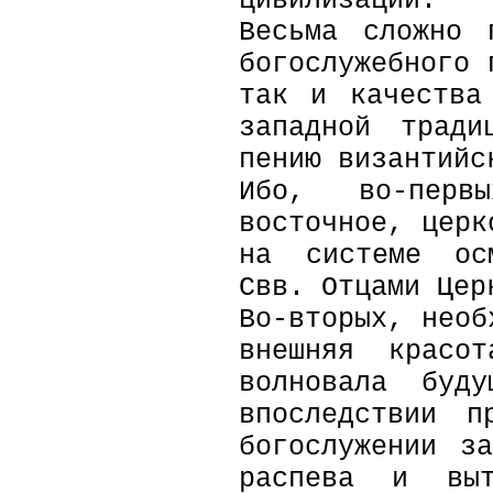
цивилизации.
Весьма сложно 
богослужебного 
так и качества
западной трад
пению византийс
Ибо, во-пер
восточное, церк
на системе осм
Свв. Отцами Цер
Во-вторых, необ
внешняя красо
волновала буду
впоследствии п
богослужении з
распева и выт