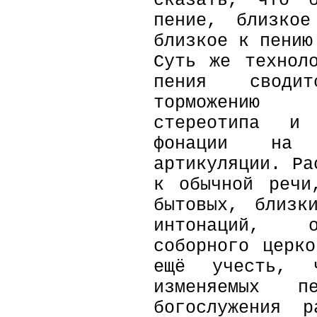
сказать, что б
пение, близко
близкое к пению
Суть же технол
пения своди
торможению 
стереотипа и
фонации на 
артикуляции. Ра
к обычной речи
бытовых, близк
интонаций, о
соборного церк
ещё учесть, ч
изменяемых пе
богослужения р