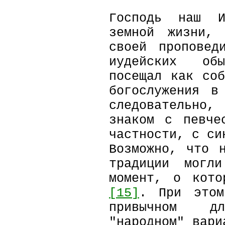
Господь наш И
земной жизни,
своей проповед
иудейских об
посещал как со
богослужения в
следовательно
знаком с певче
частности, с с
Возможно, что 
традиции могл
момент, о кото
[15]
. При этом
привычном д
"народном" вари