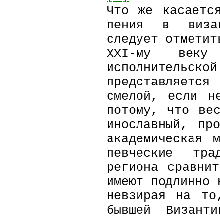
Что же касаетс
пения в визан
следует отметит
ХХI-му веку 
исполнительск
представляется
смелой, если н
потому, что ве
инославный, пр
академическая 
певческие тра
региона сравни
имеют подлинно 
Невзирая на то
бывшей Визант