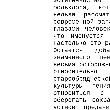
эстетичность
фольклора, ко
нельзя рассма
современной зап
глазами челове
что именуется 
настолько это р
Остаётся доб
знаменного пе
весьма осторожн
относител
старообрядческо
культуры пени
относиться с
оберегать сохр
устное предан