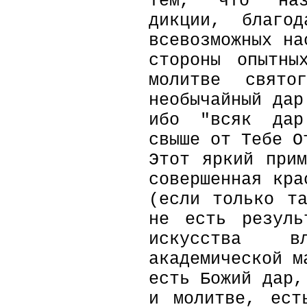
тем, что наз
дикции, благо
всевозможных на
стороны опытны
молитве свят
необычайный дар
ибо "всяк дар
свыше от Тебе О
Этот яркий при
совершенная кра
(если только т
не есть резуль
искусства в
академической м
есть Божий дар,
и молитве, ест