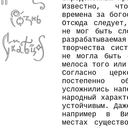
Известно, чт
времена за бого
Отсюда следует
не мог быть сл
разрабатываем
творчества сис
не могла быть 
мелоса того ил
Согласно церк
постепенно о
усложнились нап
народный характ
устойчивым. Даж
например в Ви
местах существ