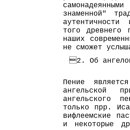
самонадеянным
знаменной" тра
аутентичности 
того древнего 
наших современ
не сможет услыш
2. Об ангело
Пение является
ангельской пр
ангельского пе
только прр. Ис
вифлеемские па
и некоторые д