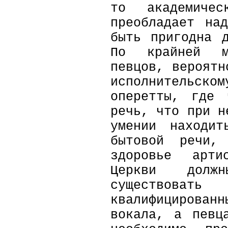
то академиче
преобладает на
быть пригодна 
По крайней м
певцов, вероятн
исполнительс
оперетты, где 
речь, что при н
умении находит
бытовой речи,
здоровье арти
Церкви дол
существовать
квалифицирова
вокала, а певц