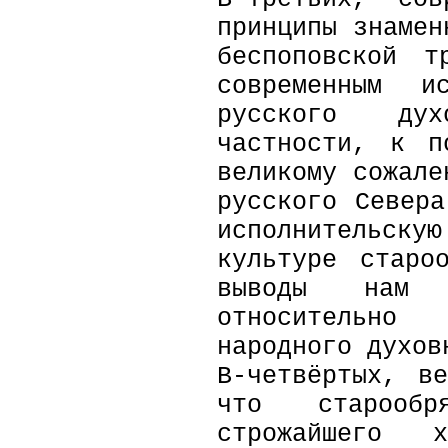
принципы знамен
беспоповской т
современным ис
русского ду
частности, к п
великому сожале
русского Север
исполнительску
культуре старо
выводы нам 
относительно 
народного духов
В-четвёртых, в
что старообр
строжайшего 