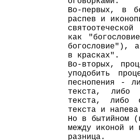
оговорками.
Во-первых, в б
распев и иконоп
святоотеческой
как "богослови
богословие"), 
в красках".
Во-вторых, про
уподобить проц
песнопения - л
текста, либо 
текста, либо 
текста и напева
Но в бытийном (
между иконой и 
разница.