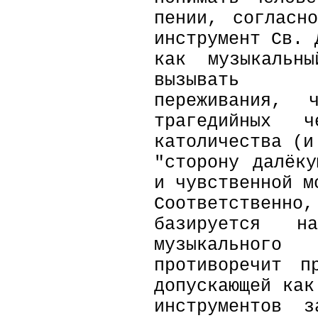
пении, согласн
инструмент Св. 
как музыкальны
вызывать эмо
переживания, 
трагедийных ч
католичества (и
"сторону далёк
и чувственной м
Соответстве
базируется н
музыкальног
противоречит п
допускающей как
инструментов 