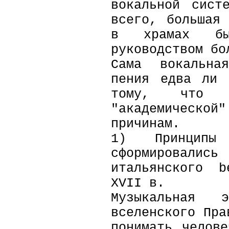
вокальной сист
всего, большая
в храмах бы
руководством бо
Сама вокальна
пения едва ли 
тому, что 
"академическо
причинам.
1) Принципы 
сформировали
итальянского b
XVII в.
Музыкальная 
вселенского Пра
понимать челов