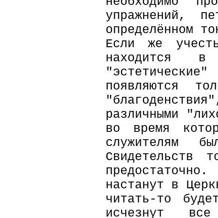
необходимо пр
упражнений, п
определённом то
Если же учест
находится в 
"эстетические"
появляются то
"благоденствия"
различными "лих
во время котор
служителям б
Свидетельств т
предостаточно.
настанут в Церк
читать-то буде
исчезнут все