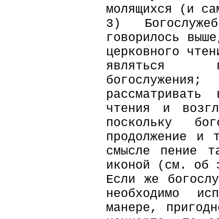
молящихся (и са
3) Богослуж
говорилось выше
церковного чтен
являться п
богослужения;
рассматривать
чтения и возгл
поскольку бог
продолжение и 
смысле пение т
иконой (см. об 
Если же богосл
необходимо ис
манере, пригод