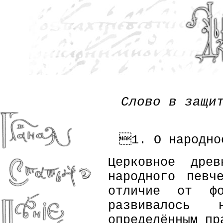
Слово в защи
1. О народно
Церковное дре
народного певч
отличие от фо
развивалось
определённым п