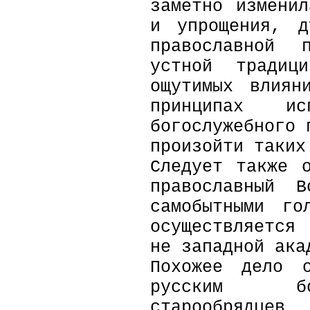
заметно измени
и упрощения, д
православной п
устной традиц
ощутимых влиян
принципах исп
богослужебного 
произойти таких
Следует также 
православный В
самобытными го
осуществляется
не западной ак
Похожее дело 
русским бо
старообрядцев