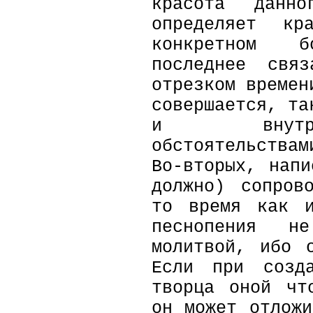
красота данн
определяет кр
конкретном бо
последнее свя
отрезком времен
совершается, та
и внутре
обстоятельствам
Во-вторых, нап
должно) сопров
то время как и
песнопения не
молитвой, ибо 
Если при созд
творца оной чт
он может отлож