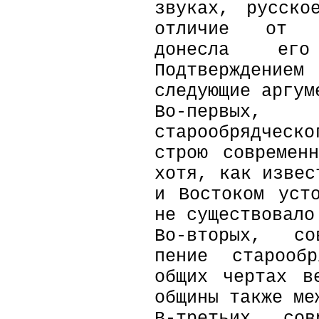
звуках, русско
отличие от г
донесла е
Подтверждени
следующие аргум
Во-первых, 
старообрядческ
строю современ
хотя, как извес
и Востоком уст
не существовало
Во-вторых, со
пение старооб
общих чертах в
общины также ме
В-третьих, сов