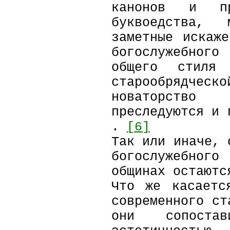
канонов и пр
буквоедства, 
заметные искаж
богослужебног
общего стиля
старообрядчес
новаторство
преследуются и 
.
[6]
Так или иначе, 
богослужебного
общинах остаютс
Что же касаетс
современного ст
они сопост