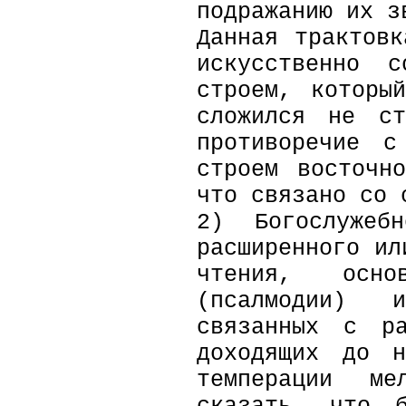
подражанию их 
Данная трактов
искусственно с
строем, которы
сложился не с
противоречие с
строем восточн
что связано со 
2) Богослужеб
расширенного ил
чтения, осно
(псалмодии) 
связанных с ра
доходящих до н
темперации ме