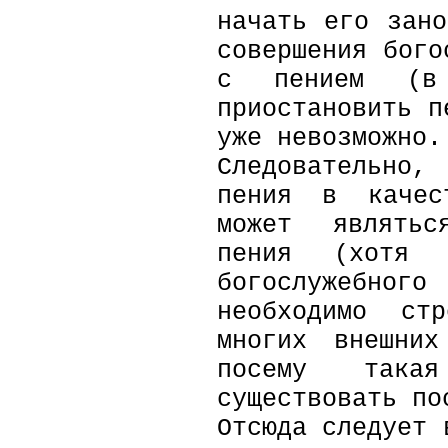
начать его зан
совершения бого
с пением (в
приостановить п
уже невозможно.
Следовательно,
пения в каче
может являтьс
пения (хотя 
богослужебно
необходимо ст
многих внешних
посему така
существовать п
Отсюда следует 