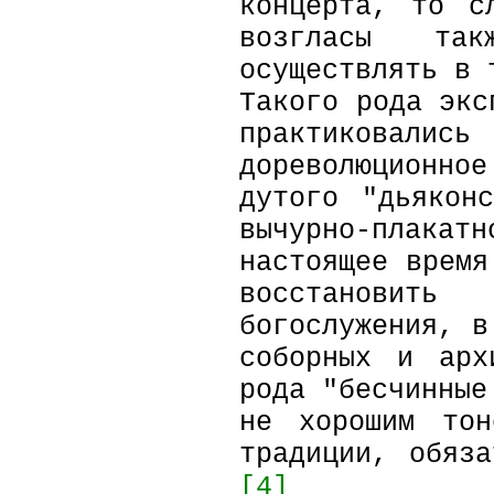
концерта, то с
возгласы та
осуществлять в 
Такого рода экс
практиковал
дореволюционн
дутого "дьякон
вычурно-плака
настоящее время
восстановит
богослужения, в
соборных и арх
рода "бесчинные
не хорошим тон
традиции, обяз
[4]