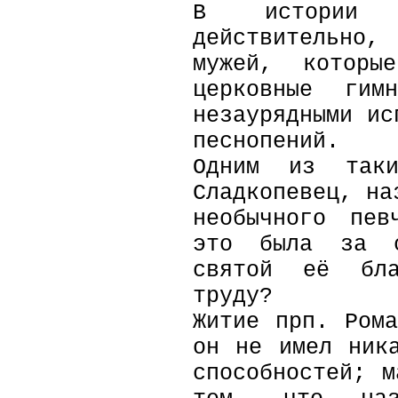
В истории П
действительно,
мужей, которы
церковные ги
незаурядными ис
песнопений.
Одним из таки
Сладкопевец, на
необычного пев
это была за с
святой её бла
труду?
Житие прп. Ром
он не имел ник
способностей; 